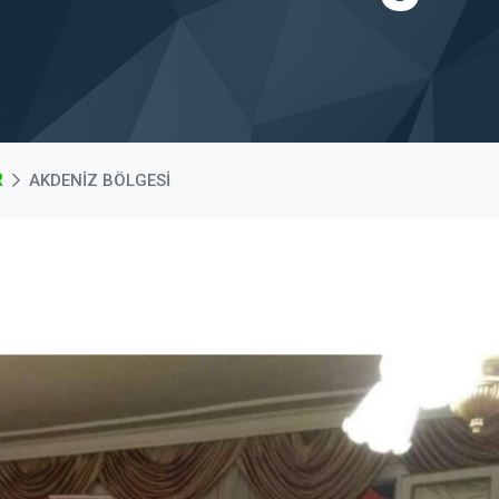
R
AKDENIZ BÖLGESI