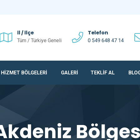
Telefon
İl / İlçe
0 549 648 47 14
Tüm / Türkiye Geneli
HİZMET BÖLGELERİ
GALERİ
TEKLİF AL
BLO
Akdeniz Bölges