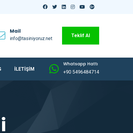
Mail
Teklif Al
info@tasiniyoruz.net
Whatsapp Hattı
G
İLETİŞİM
+90 5496484714
i